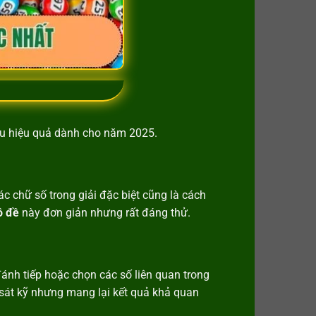
ầu hiệu quả dành cho năm 2025.
c chữ số trong giải đặc biệt cũng là cách
ô đề
này đơn giản nhưng rất đáng thử.
đánh tiếp hoặc chọn các số liên quan trong
 sát kỹ nhưng mang lại kết quả khả quan