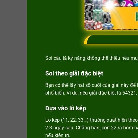
Soi cầu là kỹ năng không thể thiếu nếu 
Soi theo giải đặc biệt
Bạn có thể lấy hai số cuối của giải này để
phổ biến. Ví dụ, nếu giải đặc biệt là 5432
Dựa vào lô kép
Lô kép (11, 22, 33…) thường xuất hiện theo
2-3 ngày sau. Chẳng hạn, con 22 ra hôm n
nếu kiên trì.