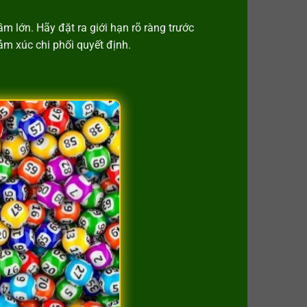
m lớn. Hãy đặt ra giới hạn rõ ràng trước
ảm xúc chi phối quyết định.