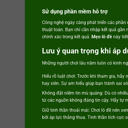
Sử dụng phần mềm hỗ trợ
Công nghệ ngày càng phát triển các phần m
thuật toán. Bạn chỉ cần nhập kết quả gần
chính xác trong kết quả.
Mẹo lô đề
này tiế
Lưu ý quan trọng khi áp 
Những người chơi lâu năm luôn có kinh ngh
Hiểu rõ luật chơi: Trước khi tham gia, hãy
hay xiên. Sự am hiểu giúp bạn tránh sai só
Không đặt niềm tin mù quáng: Dù có nhiề
từ các nguồn không đáng tin cậy. Hãy tự
Giữ tinh thần thoải mái: Chơi lô đề nên x
bởi áp lực thắng thua. Tinh thần tích cực 