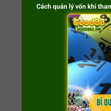
Cách quản lý vốn khi tham