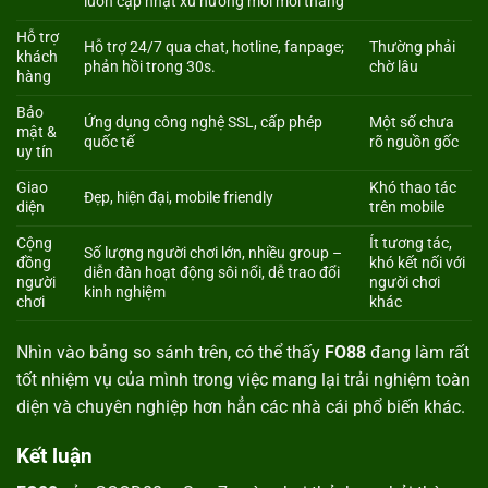
luôn cập nhật xu hướng mới mỗi tháng
Hỗ trợ
Hỗ trợ 24/7 qua chat, hotline, fanpage;
Thường phải
khách
phản hồi trong 30s.
chờ lâu
hàng
Bảo
Ứng dụng công nghệ SSL, cấp phép
Một số chưa
mật &
quốc tế
rõ nguồn gốc
uy tín
Giao
Khó thao tác
Đẹp, hiện đại, mobile friendly
diện
trên mobile
Cộng
Ít tương tác,
Số lượng người chơi lớn, nhiều group –
đồng
khó kết nối với
diễn đàn hoạt động sôi nổi, dễ trao đổi
người
người chơi
kinh nghiệm
chơi
khác
Nhìn vào bảng so sánh trên, có thể thấy
FO88
đang làm rất
tốt nhiệm vụ của mình trong việc mang lại trải nghiệm toàn
diện và chuyên nghiệp hơn hẳn các nhà cái phổ biến khác.
Kết luận