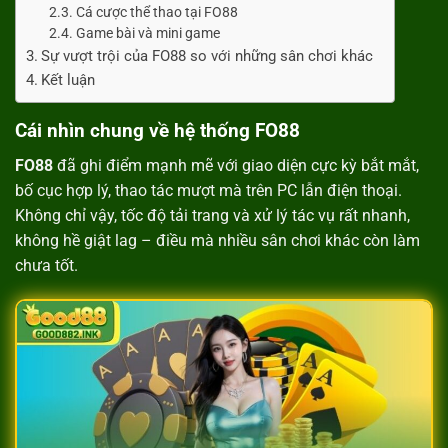
Cá cược thể thao tại FO88
Game bài và mini game
Sự vượt trội của FO88 so với những sân chơi khác
Kết luận
Cái nhìn chung về hệ thống FO88
FO88
đã ghi điểm mạnh mẽ với giao diện cực kỳ bắt mắt,
bố cục hợp lý, thao tác mượt mà trên PC lẫn điện thoại.
Không chỉ vậy, tốc độ tải trang và xử lý tác vụ rất nhanh,
không hề giật lag – điều mà nhiều sân chơi khác còn làm
chưa tốt.