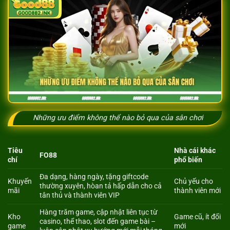
Những ưu điểm không thể nào bỏ qua của sân chơi
Tiêu
Nhà cái khác
FO88
chí
phổ biến
Đa dạng, hàng ngày, tặng giftcode
Khuyến
Chủ yếu cho
thường xuyên, hòan tả hấp dẫn cho cả
mãi
thành viên mới
tân thủ và thành viên VIP
Hàng trăm game, cập nhật liên tục từ
Kho
Game cũ, ít đổi
casino, thể thao, slot đến game bài –
game
mới